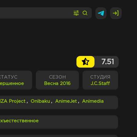
7.51
СТАТУС
СЕЗОН
СТУДИЯ
вершенное
Весна 2016
J.C.Staff
IZA Project
,
Onibaku
,
AnimeJet
,
Animedia
хъестественное