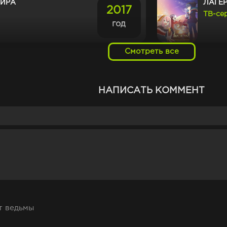
МИРА
ЛАГЕР
2017
ТВ-се
год
Смотреть все
НАЦУМЭ
КОРЗ
2008
ТВ-се
год
НАПИСАТЬ КОММЕНТ
НЯ РАЗНОЦВЕТНОГО
ВЕДЬ
2018
ТВ-се
год
0 ЛЕТ, САМА ТОГО
ПУТЕ
2021
ТИГЛА
ТВ-се
год
т ведьмы