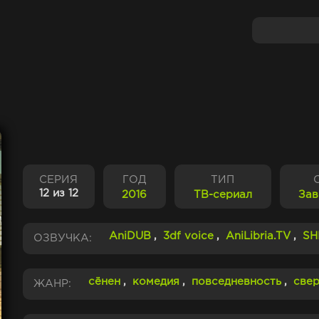
СЕРИЯ
ГОД
ТИП
12 из 12
2016
ТВ-сериал
За
AniDUB
,
3df voice
,
AniLibria.TV
,
SH
ОЗВУЧКА:
сёнен
,
комедия
,
повседневность
,
свер
ЖАНР: