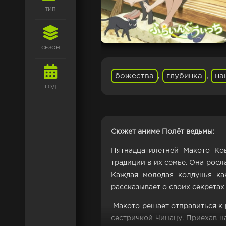
ТИП
СЕЗОН
божества
,
глубинка
,
на
ГОД
Сюжет аниме Полёт ведьмы:
Пятнадцатилетней Макото Ко
традиции в их семье. Она росл
Каждая молодая колдунья как
рассказывает о своих секретах 
Макото решает отправиться к 
сестричкой Чинацу. Приехав н