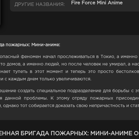
Fire Force Mini Anime
ДРУГИЕ НАЗВАНИЯ:
да пожарных: Мини-аниме:
опасный феномен начал прослеживаться в Токио, а именно 
то домов, а именно людей, но после человек не умирал, а н
инает тупеть в этот момент и теперь это просто бестолко
ни с каждым днем только увеличиваются.
ешение создать специальное подразделение для борьбы с э
я данной проблемы. К этому отряду пожарных присоедин
, однако тот собирается доказать свою непричастность и ста
ЕННАЯ БРИГАДА ПОЖАРНЫХ: МИНИ-АНИМЕ 