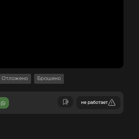
Отложено
Брошено
не работает