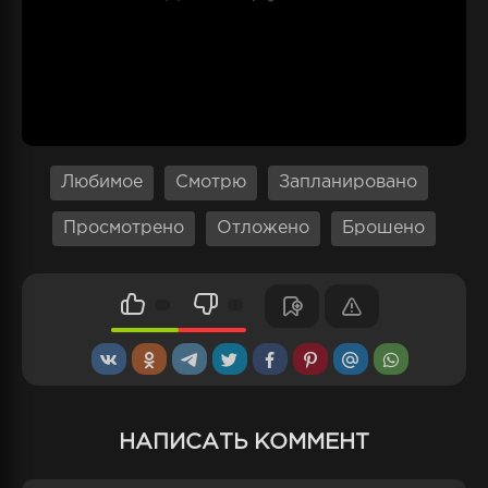
свои произведения с бескрайней страстью,
словно дарят каждому слушателю каплю
своей души. Их музыка наполняет зал светом
энергии и неописуемого вдохновения.
Несмотря на множество соперников, их
группа выходит вперед, зарабатывая высшие
баллы и одерживая победу в этом
Любимое
Смотрю
Запланировано
захватывающем соревновании.
Просмотрено
Отложено
Брошено
НАПИСАТЬ КОММЕНТ