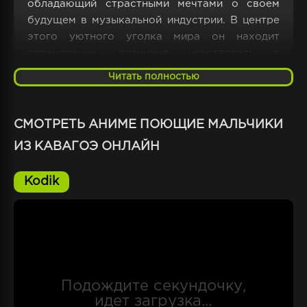
обладающий страстными мечтами о своем
будущем в музыкальной индустрии. В центре
этого уютного уголка мира он находит
вдохновение, планируя участвовать в
престижном конкурсе талантов.
Читать полностью
Зародившаяся в его душе идея создать свою
музыкальную группу, где каждый участник
станет неотъемлемой нотой в их уникальной
СМОТРЕТЬ АНИМЕ ПОЮЩИЕ МАЛЬЧИКИ
мелодии. Созревает план поднять планку и
ИЗ КАВАГОЭ ОНЛАЙН
преуспеть в этом конкурсе вместе с
друзьями. Они все ощущают пульс музыки, и,
Kodik
объединяя свои коллективные знания о
мелодиях, развивая вокальные и
инструментальные способности, они
становятся невероятно преданными своей
общей мечте. Спустя многочисленные дни
труда и ночи, полные гармонии, наступает
долгожданный день конкурса. Перед жюри и
восторженной аудиторией они исполняют