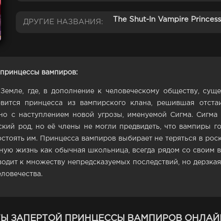
The Shut-In Vampire Princess
ДРУГИЕ НАЗВАНИЯ:
 принцессы вампиров:
Земле, где, в дополнение к человеческому обществу, суще
вится принцесса из вампирского клана, решившая отстаи
но с наступлением новой угрозы, именуемой Сигма. Сигма -
ский род, но её члены не могли предвидеть, что вампиры г
тоять им. Принцесса вампиров выбирает не теряться в роск
ную жизнь как обычная школьница, всегда рядом со своим в
водит к множеству непредсказуемых последствий, но дерзкая
ловечества.
ТЫ ЗАПЕРТОЙ ПРИНЦЕССЫ ВАМПИРОВ ОНЛАЙ