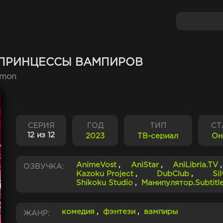
 ПРИНЦЕССЫ ВАМПИРОВ
nmon
СЕРИЯ
ГОД
ТИП
СТ
12 из 12
2023
ТВ-сериал
Он
AnimeVost
,
AniStar
,
AniLibria.TV
ОЗВУЧКА:
Kazoku Project
,
DubClub
,
Si
Shikoku Studio
,
Манипулятор.Subtitl
комедия
,
фэнтези
,
вампиры
ЖАНР: