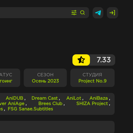
7.33
АТУС
СЕЗОН
СТУДИЯ
гоинг
Осень 2023
Project No.9
,
AniDUB
,
Dream Cast
,
AniLot
,
AniBaza
,
lver AniAge
,
Brees Club
,
SHIZA Project
,
es
,
FSG Sanae.Subtitles