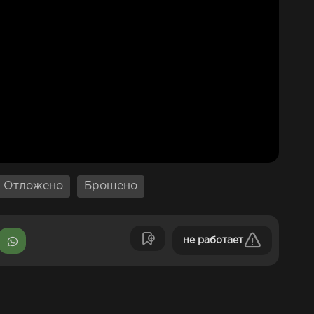
Отложено
Брошено
не работает