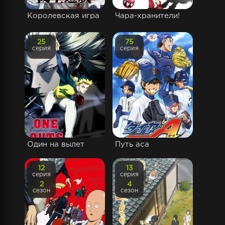
Королевская игра
Чара-хранители!
25
75
серия
серия
Один на вылет
Путь аса
12
13
серия
серия
2
4
сезон
сезон