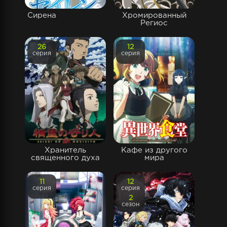
Сирена
Хромированный
Региос
26
12
серия
серия
Хранитель
Кафе из другого
священного духа
мира
11
12
серия
серия
2
сезон