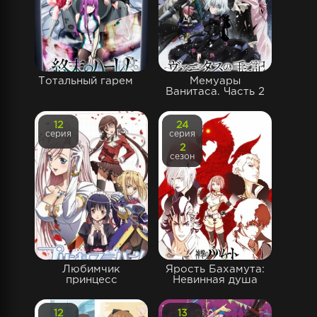
Тотальный гарем
Мемуары
Ванитаса. Часть 2
12
24
серия
серия
2
сезон
Любимчик
Ярость Бахамута:
принцесс
Невинная душа
12
13