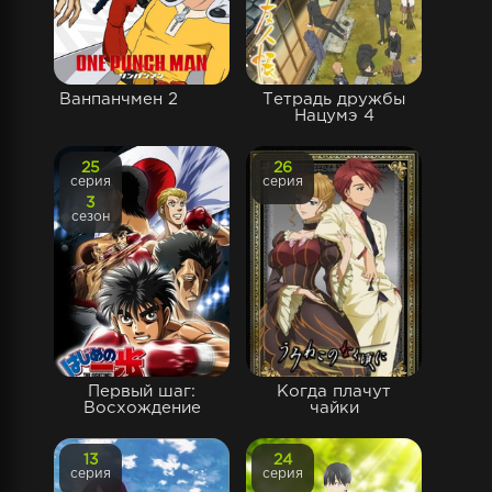
Ванпанчмен 2
Тетрадь дружбы
Нацумэ 4
25
26
серия
серия
3
сезон
Первый шаг:
Когда плачут
Восхождение
чайки
13
24
серия
серия