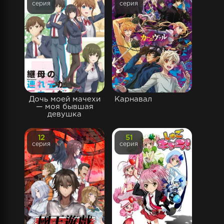
серия
серия
Дочь моей мачехи
Карнавал
— моя бывшая
девушка
12
51
серия
серия