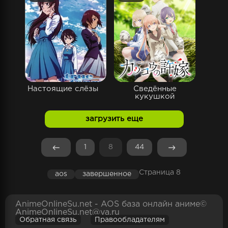
Настоящие слёзы
Сведённые
кукушкой
загрузить еще
1
8
44
Страница 8
aos
завершенное
AnimeOnlineSu.net - AOS база онлайн аниме©
AnimeOnlineSu.net@ya.ru
Обратная связь
Правообладателям