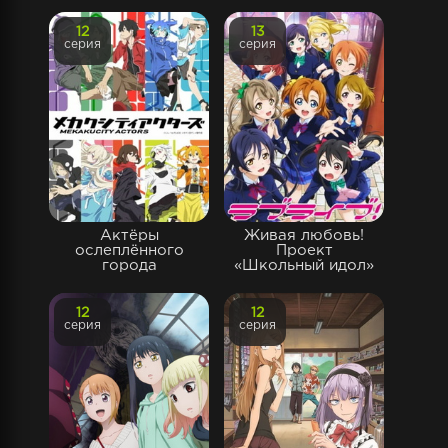
12
13
серия
серия
Актёры
Живая любовь!
ослеплённого
Проект
города
«Школьный идол»
12
12
серия
серия