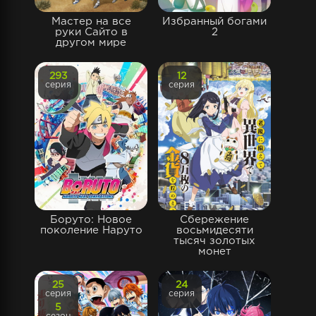
Мастер на все
Избранный богами
руки Сайто в
2
другом мире
293
12
серия
серия
Боруто: Новое
Сбережение
поколение Наруто
восьмидесяти
тысяч золотых
монет
25
24
серия
серия
5