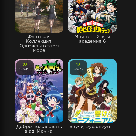
Флотская
Моя геройская
Коллекция:
академия 6
Однажды в этом
море
23
13
серия
серия
Добро пожаловать
Звучи, эуфониум!
в ад, Ирума!