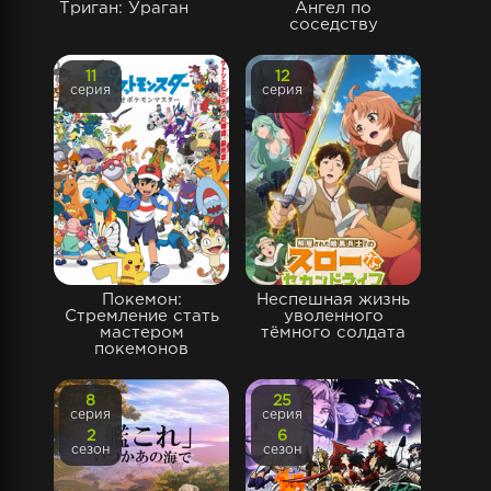
Триган: Ураган
Ангел по
соседству
11
12
серия
серия
Покемон:
Неспешная жизнь
Стремление стать
уволенного
мастером
тёмного солдата
покемонов
8
25
серия
серия
2
6
сезон
сезон