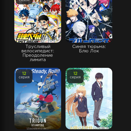
сезон
Трусливый
Синяя тюрьма:
велосипедист:
Блю Лок
Преодоление
лимита
12
12
серия
серия