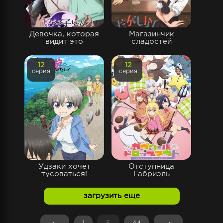
Девочка, которая
Магазинчик
видит это
сладостей
12
12
серия
серия
Удзаки хочет
Отступница
тусоваться!
Габриэль
загрузить еще